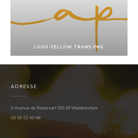
LOGO-YELLOW TRANS.PNG
ADRESSE
((öffnet ein neues F
5 Avenue de Robersart 59118 Wambrechies
03 59 52 40 48