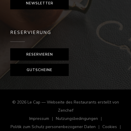
NEWSLETTER
RESERVIERUNG
RESERVIEREN
GUTSCHEINE
© 2026 Le Cap — Webseite des Restaurants erstellt von
((öffnet ein neues Fenster))
Zenchef
Impressum
Nutzungsbedingungen
((öffnet ein neues Fenster))
((öffnet ein neues Fenster))
Politik zum Schutz personenbezogener Daten
Cookies
((öffnet ein neues Fenster))
((öffnet e