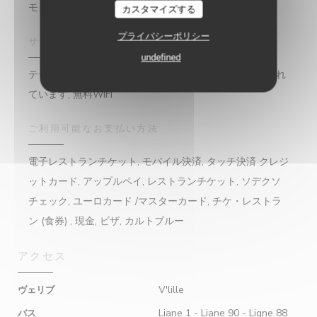
モダンなキッチン, バーブラッセリーレストラン
カスタマイズする
プライバシーポリシー
サービス
undefined
テラス, ライブミュージック＆コンサート, 予約が推奨され
ています, 無料WIFI
ご利用可能なお支払い方法
電子レストランチケット, モバイル決済, タッチ決済 クレジ
ットカード, アップルペイ, レストランチケット, ソデクソ
チェック, ユーロカード /マスターカード, チケ・レストラ
ン (食券) , 現金, ビザ, カルトブルー
アクセス
V'lille
ヴェリブ
Liane 1 - Liane 90 - Ligne 88
バス