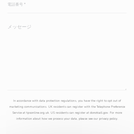
In accordance with data protection regulations, you have the right to opt out of
marketing communications. UK residents can register with the Telephone Preference
Service at
tpsonline.org.uk
. US residents can register at
donotcall.gov
. For more
information about how we process your data, please see our
privacy policy
.