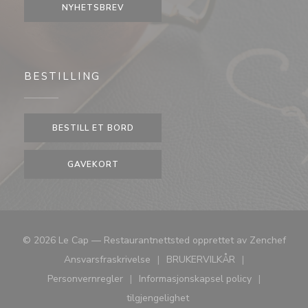
NYHETSBREV
BESTILLING
BESTILL ET BORD
GAVEKORT
((åpn
© 2026 Le Cap — Restaurantnettsted opprettet av
Zenchef
Ansvarsfraskrivelse
BRUKERVILKÅR
((åpner i et nytt vindu))
((åpner i et nytt vindu))
Personvernregler
Informasjonskapsel policy
((åpner i et nytt vindu))
((åpner i et nytt vindu))
tilgjengelighet
((åpner i et nytt vindu))