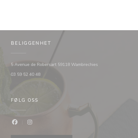
BELIGGENHET
((åpner i et nytt vind
5 Avenue de Robersart 59118 Wambrechies
03 59 52 40 48
FØLG OSS
Facebook ((åpner i et nytt vindu))
Instagram ((åpner i et nytt vindu))