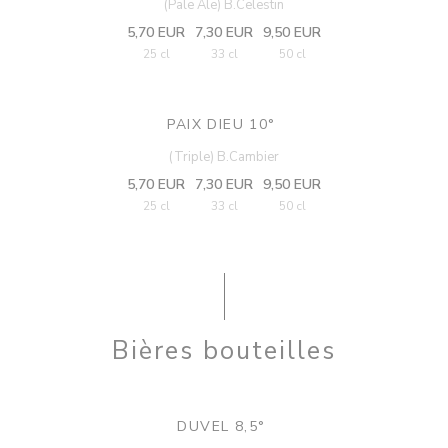
(Pale Ale) B.Celestin
5,70 EUR
7,30 EUR
9,50 EUR
25 cl
33 cl
50 cl
PAIX DIEU 10°
(Triple) B.Cambier
5,70 EUR
7,30 EUR
9,50 EUR
25 cl
33 cl
50 cl
Bières bouteilles
DUVEL 8,5°