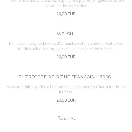
Terrine de viandes blanches (lapin, porc, poulet) en gelée à la bière
Anosteke. Frites fraîches
20,00 EUR
WELSH
Pain de campagne du Palet d'Or, jambon blanc, cheddar Galloway
fondu à la bière et moutarde à l'ancienne. Frites fraîches.
20,00 EUR
ENTRECÔTE DE BŒUF FRANÇAIS - 300G
Sélection Rubis, grillée à la plancha, sauce poivre ou Maroilles. Frites
fraîches.
28,00 EUR
Sauces