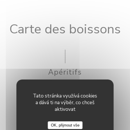
Carte des boissons
Apéritifs
KIR
Tato stránka využívá cookies
a dává ti na výběr, co chceš
5,00 EUR
aktivovat
KIR ROYAL
OK, přijmout vše