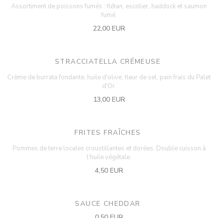
Assortiment de poissons fumés : flétan, escolier, haddock et saumon
fumé.
22,00 EUR
STRACCIATELLA CRÉMEUSE
Crème de burrata fondante, huile d'olive, fleur de sel, pain frais du Palet
d'Or.
13,00 EUR
FRITES FRAÎCHES
Pommes de terre locales croustillantes et dorées. Double cuisson à
l'huile végétale.
4,50 EUR
SAUCE CHEDDAR
0,50 EUR