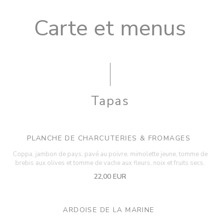
Carte et menus
Tapas
PLANCHE DE CHARCUTERIES & FROMAGES
Coppa, jambon de pays, pavé au poivre, mimolette jeune, tomme de
brebis aux olives et tomme de vache aux fleurs, noix et fruits secs.
22,00 EUR
ARDOISE DE LA MARINE