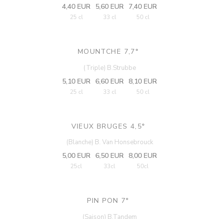
4,40 EUR
5,60 EUR
7,40 EUR
25 cl
33 cl
50 cl
MOUNTCHE 7,7°
(Triple) B.Strubbe
5,10 EUR
6,60 EUR
8,10 EUR
25 cl
33 cl
50 cl
VIEUX BRUGES 4,5°
(Blanche) B. Van Honsebrouck
5,00 EUR
6,50 EUR
8,00 EUR
25cl
33cl
50cl
PIN PON 7°
(Saison) B.Tandem