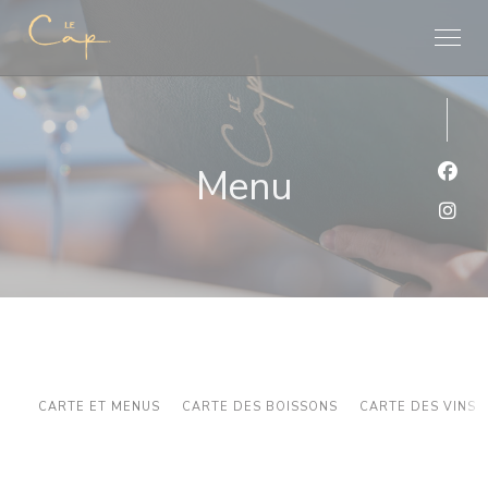
Panel pro správu cookies
Menu
Face
Inst
CARTE ET MENUS
CARTE DES BOISSONS
CARTE DES VINS