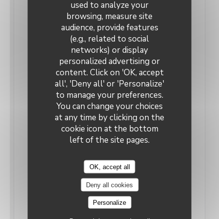
used to analyze your
browsing, measure site
audience, provide features
(e.g., related to social
networks) or display
personalized advertising or
content. Click on 'OK, accept
all', 'Deny all' or 'Personalize'
POP MAGAZINE - TOUS EN TERRASSE
to manage your preferences.
09/07/2023
You can change your choices
at any time by clicking on the
cookie icon at the bottom
Au bord de l’eau
left of the site pages.
Ici, les bateaux amarrés et le clapotis de l’eau
donnent le ton ! Bienvenue au Cap, à Wambrechies
OK, accept all
pour une ambiance « port de plaisance » qui
Deny all cookies
dépayse vraiment ! Installés tranquillement sur les
quais, on regarde les péniches passer, on observe
Personalize
les oiseaux et on discute à bâtons rompus autour