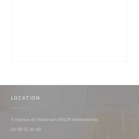
LOCATION
((opens in a new wi
5 Avenue de Robersart 59118 Wambrechies
03 59 52 40 48