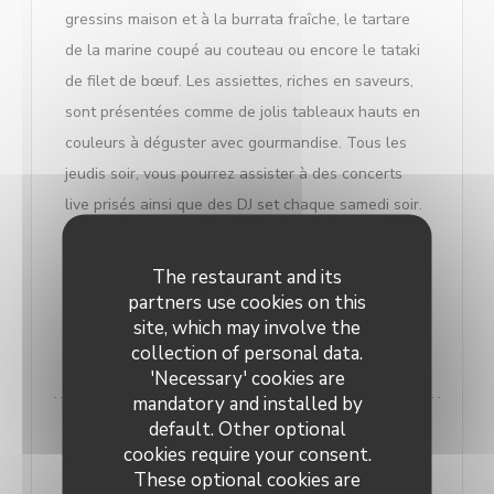
gressins maison et à la burrata fraîche, le tartare
de la marine coupé au couteau ou encore le tataki
de filet de bœuf. Les assiettes, riches en saveurs,
sont présentées comme de jolis tableaux hauts en
couleurs à déguster avec gourmandise. Tous les
jeudis soir, vous pourrez assister à des concerts
live prisés ainsi que des DJ set chaque samedi soir.
Fort de son succès, les réservations sont fortement
conseillées.
The restaurant and its
partners use cookies on this
site, which may involve the
((OPENS IN A NEW WINDOW))
READ THE ARTICLE
collection of personal data.
'Necessary' cookies are
mandatory and installed by
default. Other optional
cookies require your consent.
These optional cookies are