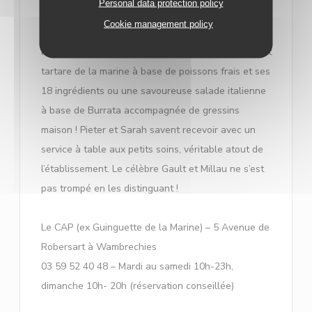
Personal data protection policy
d’un délicieux Pink Pearl, le fameux cocktail
Cookie management policy
signature à base de rhum et d’amaretto (avec
modération). On enchaîne ensuite avec le succulent
tartare de la marine à base de poissons frais et ses
18 ingrédients ou une savoureuse salade italienne
à base de Burrata accompagnée de gressins
maison ! Pieter et Sarah savent recevoir avec un
service à table aux petits soins, véritable atout de
l’établissement. Le célèbre Gault et Millau ne s’est
pas trompé en les distinguant !
Le CAP (ex Guinguette de la Marine) – 5 Avenue de
Robersart à Wambrechies
03 59 52 40 48 – Mardi au samedi 10h-23h,
dimanche 10h- 20h (réservation conseillée)