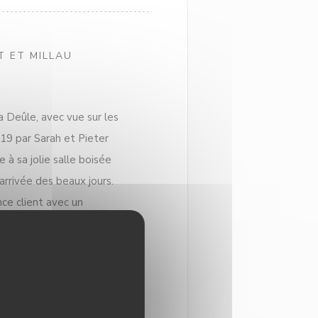
T ET MILLAU
a Deûle, avec vue sur les
019 par Sarah et Pieter
 à sa jolie salle boisée
arrivée des beaux jours.
nce client avec un
du fait maison —
 best-sellers de la maison
e, le tartare de la marine
tes, riches en saveurs,
éguster avec gourmandise.