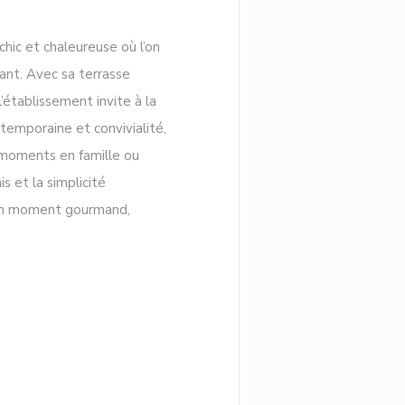
hic et chaleureuse où l’on
sant. Avec sa terrasse
’établissement invite à la
ntemporaine et convivialité,
s moments en famille ou
is et la simplicité
e un moment gourmand,
))