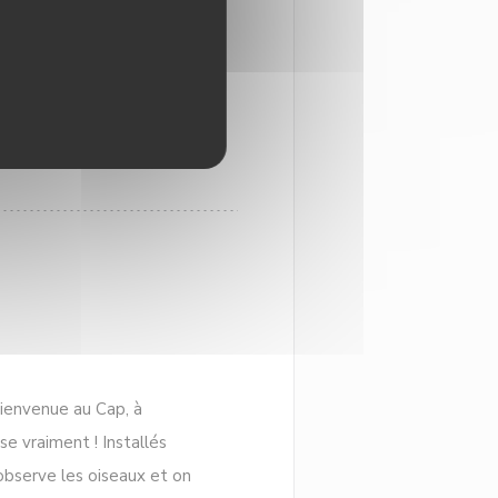
sés ainsi que des DJ set
rtement conseillées.
 Bienvenue au Cap, à
e vraiment ! Installés
 observe les oiseaux et on