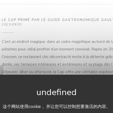
LE CAP PRIMÉ PAR LE GUIDE GASTRONOMIQUE GAUL
2023/09/01
C’est un endroit magique, dans un cadre magnifique au bord de l
péniches pour, idéal profiter d’un moment convivial. Repris en 2
Cnossen, ce restaurant chic décontracté invite à la détente grâce
dorée, ses terrasses intérieures et extérieures et sa plage dès l’
Déjeuner, dîner ou afterwork, le Cap offre une véritable expérie
personnel aux petits soins. Aux fourneaux, le Chef — amoureux 
renouvelle la carte au gré des saisons et de son inspiration. Les
sont la salade italienne aux gressins maison et à la burrata fraîch
coupé au couteau ou encore le tataki de filet de bœuf. Les assiet
这个网站使用cookie， 并让您可以控制想要激活的内容。
sont présentées comme de jolis tableaux hauts en couleurs à d