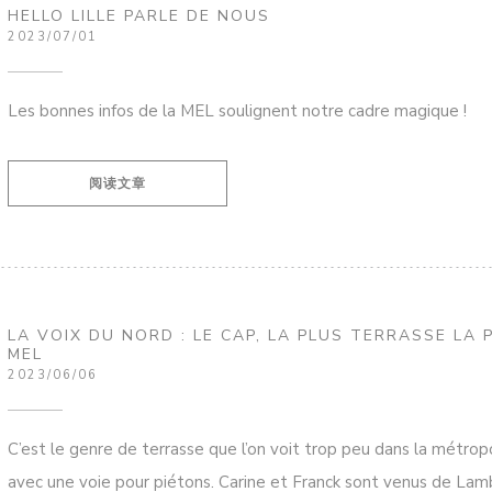
HELLO LILLE PARLE DE NOUS
2023/07/01
Les bonnes infos de la MEL soulignent notre cadre magique !
((在新窗口中打开))
阅读文章
LA VOIX DU NORD : LE CAP, LA PLUS TERRASSE LA 
MEL
2023/06/06
C’est le genre de terrasse que l’on voit trop peu dans la métropo
avec une voie pour piétons. Carine et Franck sont venus de Lamb