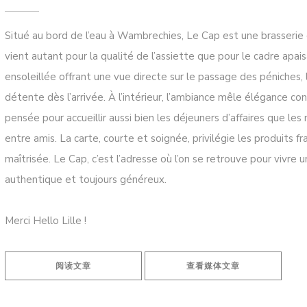
Situé au bord de l’eau à Wambrechies, Le Cap est une brasserie c
vient autant pour la qualité de l’assiette que pour le cadre apai
ensoleillée offrant une vue directe sur le passage des péniches, l
détente dès l’arrivée. À l’intérieur, l’ambiance mêle élégance co
pensée pour accueillir aussi bien les déjeuners d’affaires que le
entre amis. La carte, courte et soignée, privilégie les produits fra
maîtrisée. Le Cap, c’est l’adresse où l’on se retrouve pour vivr
authentique et toujours généreux.
Merci Hello Lille !
((在新窗口中打开))
((在新窗口中打开
阅读文章
查看媒体文章