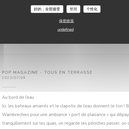
Tous les jeudis soir, vous pourrez assister à des concerts live pri
好的，全部接受
禁用
个性化
chaque samedi soir. Fort de son succès, les réservations sont fo
保密政策
undefined
((在新窗口中打开))
阅读文章
POP MAGAZINE - TOUS EN TERRASSE
2023/07/09
Au bord de l’eau
Ici, les bateaux amarrés et le clapotis de l’eau donnent le ton !
Wambrechies pour une ambiance « port de plaisance » qui dépays
tranquillement sur les quais, on regarde les péniches passer, on